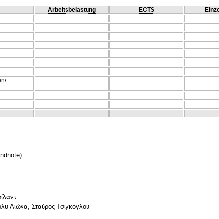
Arbeitsbelastung
ECTS
Einze
en/
Endnote)
ρίλαντ
τολυ Αιώνα, Σταύρος Τσιγκόγλου