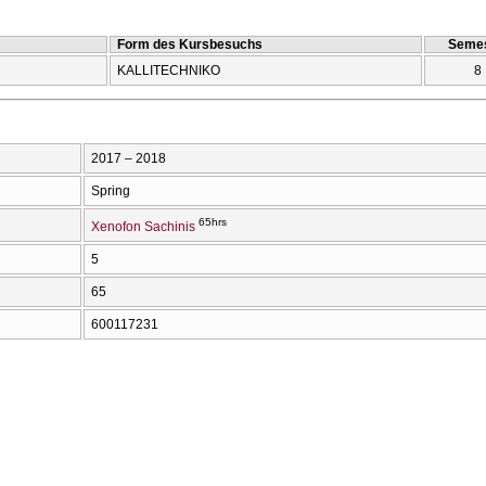
Form des Kursbesuchs
Semes
KALLITECΗNIKO
8
2017 – 2018
Spring
65hrs
Xenofon Sachinis
5
65
600117231