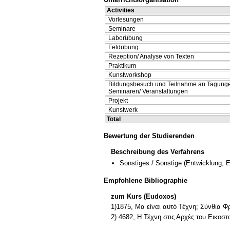
Activities
Vorlesungen
Seminare
Laborübung
Feldübung
Rezeption/ Analyse von Texten
Praktikum
Kunstworkshop
Bildungsbesuch und Teilnahme an Tagung
Seminaren/ Veranstaltungen
Projekt
Kunstwerk
Total
Bewertung der Studierenden
Beschreibung des Verfahrens
Sonstiges / Sonstige
(Entwicklung, 
Empfohlene Bibliographie
zum Kurs (Eudoxos)
1)1875, Μα είναι αυτό Τέχνη; Σύνθια Φ
2) 4682, Η Τέχνη στις Αρχές του Εικοσ