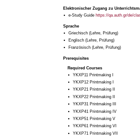
Elektronischer Zugang zu Unterrichtsma
e-Study Guide
https://qa.auth.gr/de/cl
Sprache
Griechisch
(Lehre, Prüfung)
Englisch
(Lehre, Prüfung)
Französisch
(Lehre, Prüfung)
Prerequisites
Required Courses
ΥΚΧΡ11 Printmaking I
ΥΚΧΡ12 Printmaking I
ΥΚΧΡ21 Printmaking II
ΥΚΧΡ22 Printmaking II
ΥΚΧΡ31 Printmaking III
ΥΚΧΡ41 Printmaking IV
ΥΚΧΡ51 Printmaking V
ΥΚΧΡ61 Printmaking VI
ΥΚΧΡ71 Printmaking VII