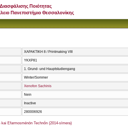
Διασφάλισης Ποιότητας
έλειο Πανεπιστήμιο Θεσσαλονίκης
ΧΑΡΑΚΤΙΚΗ 8 / Printmaking VIII
ΥΚΧΡ81
1. Grund- und Hauptstudiengang
Winter/Sommer
Xenofon Sachinis
Nein
Inactive
280006926
 kai Efarmosménōn Technṓn (2014-sīmera)