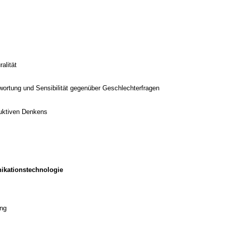
alität
twortung und Sensibilität gegenüber Geschlechterfragen
duktiven Denkens
ikationstechnologie
ung