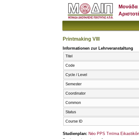
Μονάδα 
Αριστοτ
Printmaking VIII
Informationen zur Lehrveranstaltung
Titel
Code
Cycle / Level
Semester
Coordinator
Common
Status
Course ID
Studienplan:
Néo PPS Tmīma Eikastikṓn