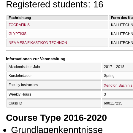
Registered students: 16
Fachrichtung
Form des Ku
ZŌGRAFIKĪS
KALLITECΗN
GLYPTIKĪS
KALLITECΗN
NEA MESA EIKASTIKŌN TECΗNŌN
KALLITECΗN
Informationen zur Veranstaltung
Akademisches Jahr
2017 – 2018
Kurslehrdauer
Spring
Faculty Instructors
Xenofon Sachinis
Weekly Hours
3
Class ID
600117235
Course Type 2016-2020
Grundlagenkenntnisse