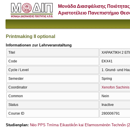
Μονάδα Διασφάλισης Ποιότητας
Αριστοτέλειο Πανεπιστήμιο Θε
Printmaking II optional
Informationen zur Lehrveranstaltung
Titel
ΧΑΡΑΚΤΙΚΗ 2 ΕΠΙΛ
Code
ΕΚΧ41
Cycle / Level
1. Grund- und Ha
Semester
Spring
Coordinator
Xenofon Sachinis
Common
Nein
Status
Inactive
Course ID
280006791
Studienplan:
Néo PPS Tmīma Eikastikṓn kai Efarmosménōn Technṓn (2