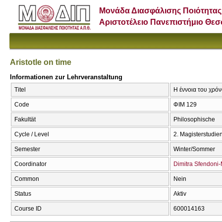
Μονάδα Διασφάλισης Ποιότητας
Αριστοτέλειο Πανεπιστήμιο Θε
Aristotle on time
Informationen zur Lehrveranstaltung
Titel
Η έννοια του χρόνο
Code
ΦΙΜ 129
Fakultät
Philosophische
Cycle / Level
2. Magisterstudi
Semester
Winter/Sommer
Coordinator
Dimitra Sfendoni
Common
Nein
Status
Aktiv
Course ID
600014163