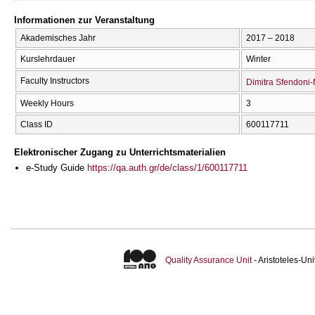
Informationen zur Veranstaltung
Akademisches Jahr
2017 – 2018
Kurslehrdauer
Winter
Faculty Instructors
Dimitra Sfendoni
Weekly Hours
3
Class ID
600117711
Elektronischer Zugang zu Unterrichtsmaterialien
e-Study Guide
https://qa.auth.gr/de/class/1/600117711
Quality Assurance Unit
- Aristoteles-U