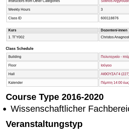
Instructors from Other Categories
Sotirios Argyroudi
Weekly Hours
3
Class ID
600118876
Kurs
Dozenten/-innen
1. ΤΓΥ002
Christos Anagnosto
Class Schedule
Building
Πολυτεχνείο - πτέ
Floor
Ισόγειο
Hall
ΑΙΘΟΥΣΑ Γ4 (227
Kalender
Πέμπτη 14:00 έως
Course Type 2016-2020
Wissenschaftlicher Fachberei
Veranstaltungstyp