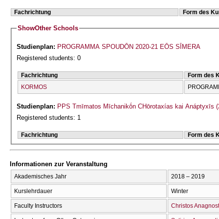
Fachrichtung
Form des Ku
Show
Other Schools
Studienplan:
PROGRAMMA SPOUDŌN 2020-21 EŌS SĪMERA
Registered students: 0
Fachrichtung
Form des 
KORMOS
PROGRAMM
Studienplan:
PPS Tmīmatos Mīchanikṓn CΗōrotaxías kai Anáptyxīs (
Registered students: 1
Fachrichtung
Form des 
Informationen zur Veranstaltung
Akademisches Jahr
2018 – 2019
Kurslehrdauer
Winter
Faculty Instructors
Christos Anagnos