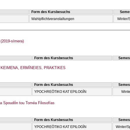
Form des Kursbesuchs
Semes
Wahlpflichtveranstaltungen
Winter/
(2019-sīmera)
Form des Kursbesuchs
Semes
: KEIMENA, ERMĪNEIES, PRAKTIKES
Form des Kursbesuchs
Semes
YPOCΗREŌTIKO KAT EPILOGĪN
Winte
a Spoudṓn tou Toméa Filosofías
Form des Kursbesuchs
Semes
YPOCΗREŌTIKO KAT EPILOGĪN
Winter/S