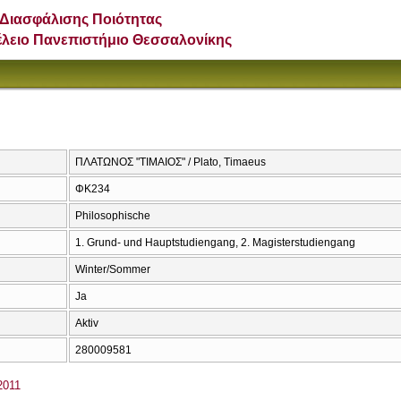
Διασφάλισης Ποιότητας
έλειο Πανεπιστήμιο Θεσσαλονίκης
ΠΛΑΤΩΝΟΣ "ΤΙΜΑΙΟΣ" / Plato, Timaeus
ΦΚ234
Philosophische
1. Grund- und Hauptstudiengang, 2. Magisterstudiengang
Winter/Sommer
Ja
Aktiv
280009581
011