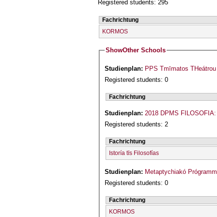
Registered students: 295
Fachrichtung
KORMOS
Show
Other Schools
Studienplan:
PPS Tmīmatos THeátrou 
Registered students: 0
Fachrichtung
Studienplan:
2018 DPMS FILOSOFIA
Registered students: 2
Fachrichtung
Istoría tīs Filosofías
Studienplan:
Metaptychiakó Prógramm
Registered students: 0
Fachrichtung
KORMOS