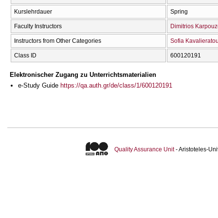
Kurslehrdauer
Spring
Faculty Instructors
Dimitrios Karpou
Instructors from Other Categories
Sofia Kavalierato
Class ID
600120191
Elektronischer Zugang zu Unterrichtsmaterialien
e-Study Guide
https://qa.auth.gr/de/class/1/600120191
Quality Assurance Unit
- Aristoteles-U