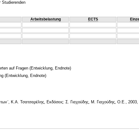
r Studierenden
Arbeitsbelastung
ECTS
Einze
orten auf Fragen
(Entwicklung, Endnote)
ng
(Entwicklung, Endnote)
ων¨, Κ.Α. Τσατσαρέλης, Εκδόσεις: Σ. Γιαχούδης, Μ. Γιαχούδης, Ο.Ε., 2003