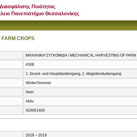
Διασφάλισης Ποιότητας
έλειο Πανεπιστήμιο Θεσσαλονίκης
F FARM CROPS
ΜΗΧΑΝΙΚΗ ΣΥΓΚΟΜΙΔΗ / MECHANICAL HARVESTING OF FARM
430Ε
1. Grund- und Hauptstudiengang, 2. Magisterstudiengang
Winter/Sommer
Nein
Aktiv
420001400
2018 – 2019