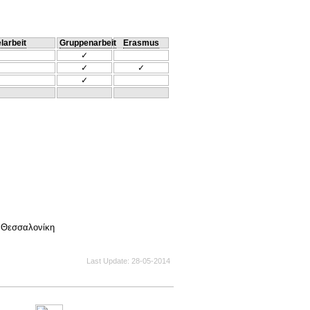
larbeit
Gruppenarbeit
Erasmus
✓
✓
✓
✓
, Θεσσαλονίκη
Last Update
28-05-2014