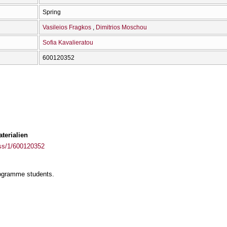
Spring
Vasileios Fragkos
Dimitrios Moschou
Sofia Kavalieratou
600120352
terialien
ass/1/600120352
rogramme students.