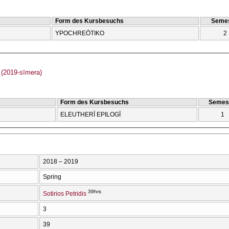
Form des Kursbesuchs
Semes
YPOCΗREŌTIKO
2
(2019-sīmera)
Form des Kursbesuchs
Semes
ELEUTHERĪ EPILOGĪ
1
2018 – 2019
Spring
39hrs
Sotirios Petridis
3
39