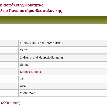
Διασφάλισης Ποιότητας
έλειο Πανεπιστήμιο Θεσσαλονίκης
ΣΕΝΑΡΙΟ ΙΙ / SCREENWRITING II
2ΣΕ2
1. Grund- und Hauptstudiengang
Spring
Kleoniki Drougka
Ja
Aktiv
280007576
 (2009-sīmera)