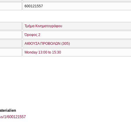
600121557
Τμήμα Κινηματογράφου
Όροφος 2
ΑΙΘΟΥΣΑ ΠΡΟΒΟΛΩΝ (305)
Monday 13:00 to 15:30
terialien
ass/1/600121557