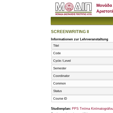
Μονάδα 
Αριστοτ
SCREENWRITING II
Informationen zur Lehrveranstaltung
Titel
Code
Cycle / Level
Semester
Coordinator
Common
Status
Course ID
Studienplan:
PPS Tmīma Kinīmatográfou