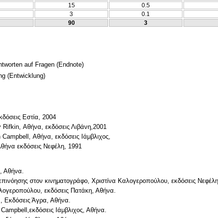
15
0.5
3
0.1
90
3
Antworten auf Fragen
(Endnote)
ng
(Entwicklung)
εκδόσεις Εστία, 2004
Rifkin, Αθήνα, εκδόσεις Λιβάνη,2001
Campbell, Αθήνα, εκδόσεις Ιάμβλιχος,
Αθήνα εκδόσεις Νεφέλη, 1991
ς, Αθήνα.
ς επινόησης στον κινηματογράφο, Χριστίνα Καλογεροπούλου, εκδόσεις Νεφέλη
αλογεροπούλου, εκδόσεις Πατάκη, Αθήνα.
, Εκδόσεις Άγρα, Αθήνα.
Campbell,εκδόσεις Ιάμβλιχος, Αθήνα.