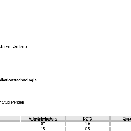
duktiven Denkens
ikationstechnologie
r Studierenden
Arbeitsbelastung
ECTS
Einze
57
1.9
15
0.5