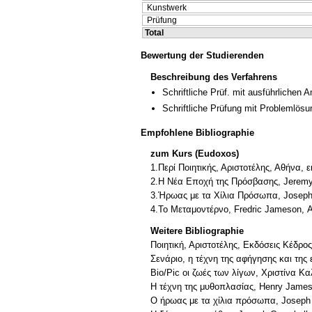
Kunstwerk
Prüfung
Total
Bewertung der Studierenden
Beschreibung des Verfahrens
Schriftliche Prüf. mit ausführlichen 
Schriftliche Prüfung mit Problemlösu
Empfohlene Bibliographie
zum Kurs (Eudoxos)
1.Περί Ποιητικής, Αριστοτέλης, Αθήνα, 
2.Η Νέα Εποχή της Πρόσβασης, Jeremy 
3.Ήρωας με τα Χίλια Πρόσωπα, Joseph 
4.Το Μεταμοντέρνο, Fredric Jameson, 
Weitere Bibliographie
Ποιητική, Αριστοτέλης, Εκδόσεις Κέδρο
Σενάριο, η τέχνη της αφήγησης και τη
Bio/Pic οι ζωές των λίγων, Χριστίνα Κ
Η τέχνη της μυθοπλασίας, Henry James
Ο ήρωας με τα χίλια πρόσωπα, Joseph 