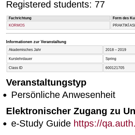
Registered students: 77
Fachrichtung
Form des Ku
KORMOS
PRAKTIKĪ AS
Informationen zur Veranstaltung
Akademisches Jahr
2018 – 2019
Kurslehrdauer
Spring
Class ID
600121705
Veranstaltungstyp
Persönliche Anwesenheit
Elektronischer Zugang zu Unt
e-Study Guide
https://qa.aut