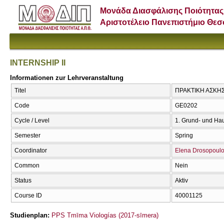
Μονάδα Διασφάλισης Ποιότητας
Αριστοτέλειο Πανεπιστήμιο Θε
INTERNSHIP II
Informationen zur Lehrveranstaltung
Titel
ΠΡΑΚΤΙΚΗ ΑΣΚΗΣΗ
Code
GE0202
Cycle / Level
1. Grund- und Ha
Semester
Spring
Coordinator
Elena Drosopoul
Common
Nein
Status
Aktiv
Course ID
40001125
Studienplan:
PPS Tmīma Viologías (2017-sīmera)