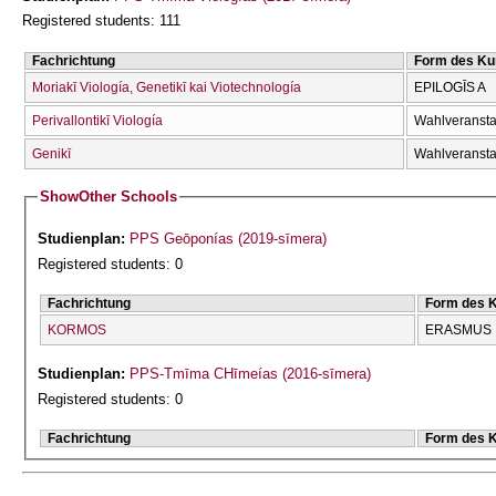
Registered students: 111
Fachrichtung
Form des Ku
Moriakī Viología, Genetikī kai Viotechnología
EPILOGĪS A
Perivallontikī Viología
Wahlveransta
Genikī
Wahlveransta
Show
Other Schools
Studienplan:
PPS Geōponías (2019-sīmera)
Registered students: 0
Fachrichtung
Form des 
KORMOS
ERASMUS
Studienplan:
PPS-Tmīma CΗīmeías (2016-sīmera)
Registered students: 0
Fachrichtung
Form des 