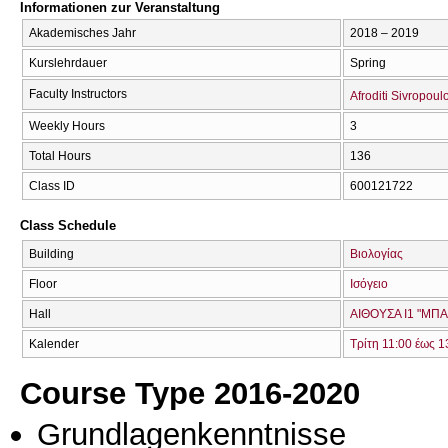
Informationen zur Veranstaltung
Akademisches Jahr
2018 – 2019
Kurslehrdauer
Spring
Faculty Instructors
Afroditi Sivropoul
Weekly Hours
3
Total Hours
136
Class ID
600121722
Class Schedule
Building
Βιολογίας
Floor
Ισόγειο
Hall
ΑΙΘΟΥΣΑ Ι1 "ΜΠ
Kalender
Τρίτη 11:00 έως 1
Course Type 2016-2020
Grundlagenkenntnisse