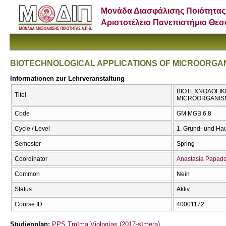
Μονάδα Διασφάλισης Ποιότητας
Αριστοτέλειο Πανεπιστήμιο Θε
BIOTECHNOLOGICAL APPLICATIONS OF MICROORGA
Informationen zur Lehrveranstaltung
ΒΙΟΤΕΧΝΟΛΟΓΙΚ
Titel
MICROORGANIS
Code
GM.MGB.6.8
Cycle / Level
1. Grund- und Ha
Semester
Spring
Coordinator
Anastasia Papad
Common
Nein
Status
Aktiv
Course ID
40001172
Studienplan:
PPS Tmīma Viologías (2017-sīmera)