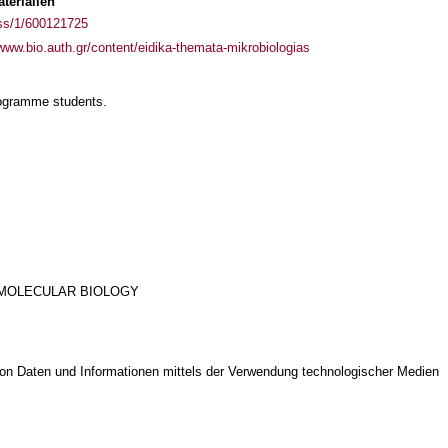
terialien
ass/1/600121725
/www.bio.auth.gr/content/eidika-themata-mikrobiologias
rogramme students.
N MOLECULAR BIOLOGY
on Daten und Informationen mittels der Verwendung technologischer Medien