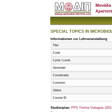
Μονάδα 
Αριστοτ
SPECIAL TOPICS IN MICROBI
Informationen zur Lehrveranstaltung
Titel
Code
Cycle / Level
Semester
Coordinator
Common
Status
Course ID
Studienplan:
PPS Tmīma Viologías (2017