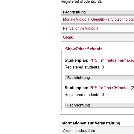
Registered students: 91
Fachrichtung
Moriakī Viología, Genetikī kai Viotechnolog
Perivallontikī Viología
Genikī
Show
Other Schools
Studienplan:
PPS Tmīmatos Farmakeut
Registered students: 0
Fachrichtung
Studienplan:
PPS-Tmīma CΗīmeías (2
Registered students: 0
Fachrichtung
Informationen zur Veranstaltung
Akademisches Jahr