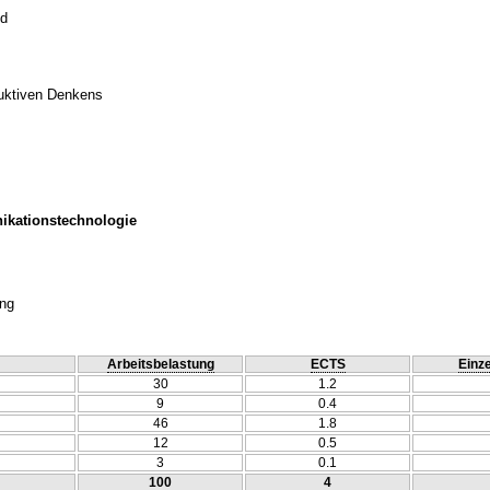
ld
duktiven Denkens
ikationstechnologie
ung
Arbeitsbelastung
ECTS
Einze
30
1.2
9
0.4
46
1.8
12
0.5
3
0.1
100
4