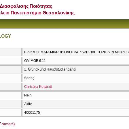
Διασφάλισης Ποιότητας
έλειο Πανεπιστήμιο Θεσσαλονίκης
OLOGY
ΕΙΔΙΚΑ ΘΕΜΑΤΑ ΜΙΚΡΟΒΙΟΛΟΓΙΑΣ / SPECIAL TOPICS IN MICRO
GM.MGB.6.11
1. Grund- und Hauptstudiengang
Spring
Christina Kottaridi
Nein
Aktiv
40001175
-sīmera)