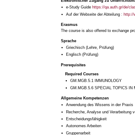
Elektronischer Zugang zu Unterrichtsma
e-Study Guide
https://qa.auth.gr/de/cl
Auf der Webseite der Abteilung :
http:/
Erasmus
The course is also offered to exchange p
Sprache
Griechisch
(Lehre, Prüfung)
Englisch
(Prüfung)
Prerequisites
Required Courses
GM.MGB.5.1 IMMUNOLOGY
GM.MGB.5.6 SPECIAL TOPICS I
Allgemeine Kompetenzen
Anwendung des Wissens in der Praxis
Recherche, Analyse und Verarbeitung v
Entscheidungsfähigkeit
Autonomes Arbeiten
Gruppenarbeit