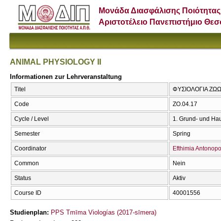
Μονάδα Διασφάλισης Ποιότητας
Αριστοτέλειο Πανεπιστήμιο Θε
ANIMAL PHYSIOLOGY IΙ
Informationen zur Lehrveranstaltung
Titel
ΦΥΣΙΟΛΟΓΙΑ ΖΩΩΝ
Code
ZO.04.17
Cycle / Level
1. Grund- und Ha
Semester
Spring
Coordinator
Efthimia Antonop
Common
Nein
Status
Aktiv
Course ID
40001556
Studienplan:
PPS Tmīma Viologías (2017-sīmera)