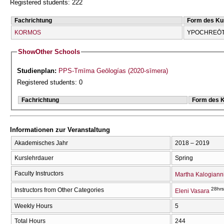
Registered students: 222
Fachrichtung
Form des Ku
KORMOS
YPOCΗREŌT
Show
Other Schools
Studienplan:
PPS-Tmīma Geōlogías (2020-sīmera)
Registered students: 0
Fachrichtung
Form des 
Informationen zur Veranstaltung
Akademisches Jahr
2018 – 2019
Kurslehrdauer
Spring
Faculty Instructors
Martha Kalogianni
28hrs
Instructors from Other Categories
Eleni Vasara
Weekly Hours
5
Total Hours
244