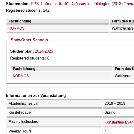
Studienplan:
PPS Tmīmatos Italikīs Glṓssas kai Filologías (2013-sīmera
Registered students: 142
Fachrichtung
Form des Ku
KORMOS
Wahlpflichtve
Show
Other Schools
Studienplan:
2024-2025
Registered students: 0
Fachrichtung
Form des 
KORMOS
Wahlverans
Informationen zur Veranstaltung
Akademisches Jahr
2018 – 2019
Kurslehrdauer
Spring
Faculty Instructors
Konstantina Evan
Weekly Hours
4