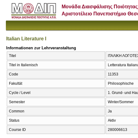
Μονάδα Διασφάλισης Ποιότητας
Αριστοτέλειο Πανεπιστήμιο Θε
Italian Literature I
Informationen zur Lehrveranstaltung
Titel
ΙΤΑΛΙΚΗ ΛΟΓΟΤΕΧΝΙΑ
Titel in Italienisch
Letteratura Italian
Code
11353
Fakultät
Philosophische
Cycle / Level
1. Grund- und Ha
Semester
Winter/Sommer
Common
Ja
Status
Aktiv
Course ID
280006613