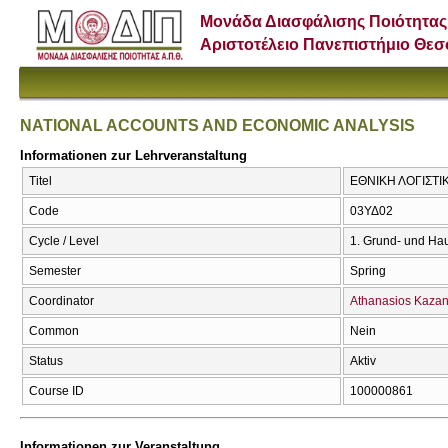
Μονάδα Διασφάλισης Ποιότητας
Αριστοτέλειο Πανεπιστήμιο Θε
NATIONAL ACCOUNTS AND ECONOMIC ANALYSIS
Informationen zur Lehrveranstaltung
Titel
ΕΘΝΙΚΗ ΛΟΓΙΣΤΙ
Code
03ΥΔ02
Cycle / Level
1. Grund- und Ha
Semester
Spring
Coordinator
Athanasios Kaza
Common
Nein
Status
Aktiv
Course ID
100000861
Informationen zur Veranstaltung