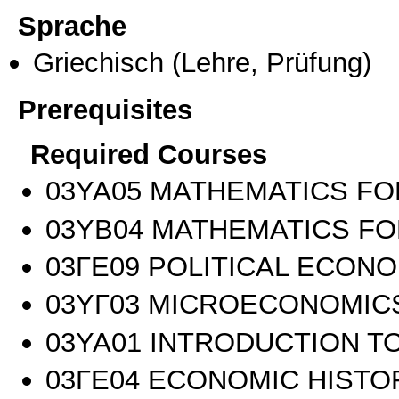
Sprache
Griechisch
(Lehre, Prüfung)
Prerequisites
Required Courses
03ΥΑ05 MATHEMATICS FO
03ΥΒ04 MATHEMATICS FO
03ΓΕ09 POLITICAL ECON
03ΥΓ03 MICROECONOMICS
03ΥΑ01 INTRODUCTION T
03ΓΕ04 ECONOMIC HISTO