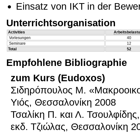
Einsatz von IKT in der Bewe
Unterrichtsorganisation
Activities
Arbeitsbelast
Vorlesungen
40
Seminare
12
Total
52
Empfohlene Bibliographie
zum Kurs (Eudoxos)
Σιδηρόπουλος Μ. «Μακροοικον
Υιός, Θεσσαλονίκη 2008
Τσαλίκη Π. και Λ. Τσουλφίδης,
εκδ. Τζιώλας, Θεσσαλονίκη 2