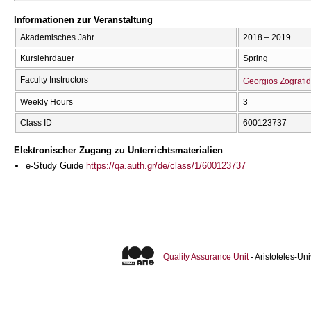
Informationen zur Veranstaltung
Akademisches Jahr
2018 – 2019
Kurslehrdauer
Spring
Faculty Instructors
Georgios Zografid
Weekly Hours
3
Class ID
600123737
Elektronischer Zugang zu Unterrichtsmaterialien
e-Study Guide
https://qa.auth.gr/de/class/1/600123737
Quality Assurance Unit
- Aristoteles-U