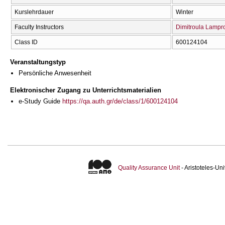
Kurslehrdauer
Winter
Faculty Instructors
Dimitroula Lampr
Class ID
600124104
Veranstaltungstyp
Persönliche Anwesenheit
Elektronischer Zugang zu Unterrichtsmaterialien
e-Study Guide
https://qa.auth.gr/de/class/1/600124104
Quality Assurance Unit
- Aristoteles-U