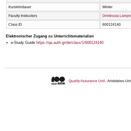
Kurslehrdauer
Winter
Faculty Instructors
Dimitroula Lampr
Class ID
600124140
Elektronischer Zugang zu Unterrichtsmaterialien
e-Study Guide
https://qa.auth.gr/de/class/1/600124140
Quality Assurance Unit
- Aristoteles-U