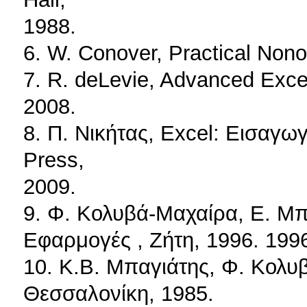
1988.
6. W. Conover, Practical Nonop
7. R. deLevie, Advanced Excel 
2008.
8. Π. Νικήτας, Excel: Εισαγω
Press,
2009.
9. Φ. Κολυβά-Μαχαίρα, Ε. Μπό
Εφαρμογές , Ζήτη, 1996. 199
10. Κ.Β. Μπαγιάτης, Φ. Κολυ
Θεσσαλονίκη, 1985.