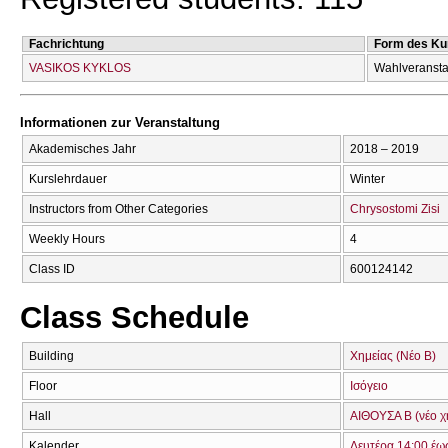
Fachrichtung
Form des Ku
VASIKOS KYKLOS
Wahlveransta
Informationen zur Veranstaltung
Akademisches Jahr
2018 – 2019
Kurslehrdauer
Winter
Instructors from Other Categories
Chrysostomi Zisi
Weekly Hours
4
Class ID
600124142
Class Schedule
Building
Χημείας (Νέο Β)
Floor
Ισόγειο
Hall
ΑΙΘΟΥΣΑ Β (νέο χ
Kalender
Δευτέρα 14:00 έω