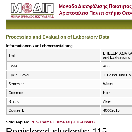
Μονάδα Διασφάλισης Ποιότητας
Αριστοτέλειο Πανεπιστήμιο Θε
Processing and Evaluation of Laboratory Data
Informationen zur Lehrveranstaltung
ΕΠΕΞΕΡΓΑΣΙΑ ΚΑ
Titel
and Evaluation of
Code
Α06
Cycle / Level
1. Grund- und Ha
Semester
Winter
Common
Nein
Status
Aktiv
Course ID
40002610
Studienplan:
PPS-Tmīma CΗīmeías (2016-sīmera)
Registered students: 115