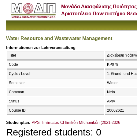
Μονάδα Διασφάλισης Ποιότητας
Αριστοτέλειο Πανεπιστήμιο Θε
Water Resource and Wastewater Management
Informationen zur Lehrveranstaltung
Titel
Διαχείριση Υδάτι
Code
KP078
Cycle / Level
1. Grund- und Ha
Semester
Winter
Common
Nein
Status
Aktiv
Course ID
20002621
Studienplan:
PPS Tmīmatos CΗīmikṓn Mīchanikṓn (2021-2026
Registered students: 0