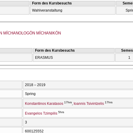
Form des Kursbesuchs
Semes
Wahlveranstaltung
Spri
 MĪCΗANOLOGŌN MĪCΗANIKŌN
Form des Kursbesuchs
Semes
ERASMUS
1
2018 – 2019
Spring
17hrs
17hrs
Konstantinos Karatasos
Ioannis Tsivintzelis
5hrs
Evangelos Tzimpilis
3
600125552