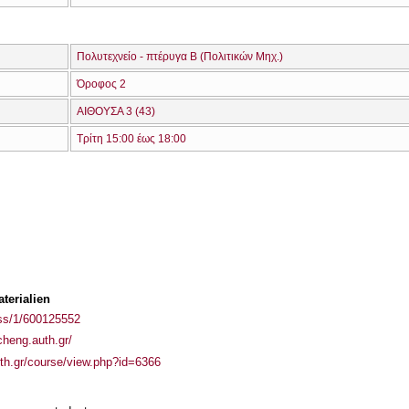
Πολυτεχνείο - πτέρυγα Β (Πολιτικών Μηχ.)
Όροφος 2
ΑΙΘΟΥΣΑ 3 (43)
Τρίτη 15:00 έως 18:00
terialien
ass/1/600125552
/cheng.auth.gr/
auth.gr/course/view.php?id=6366