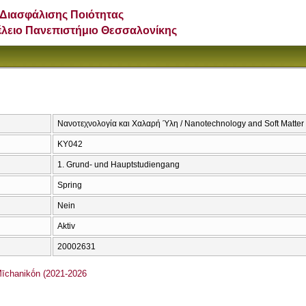
Διασφάλισης Ποιότητας
έλειο Πανεπιστήμιο Θεσσαλονίκης
Νανοτεχνολογία και Χαλαρή Ύλη / Nanotechnology and Soft Matter
KY042
1. Grund- und Hauptstudiengang
Spring
Nein
Aktiv
20002631
chanikṓn (2021-2026