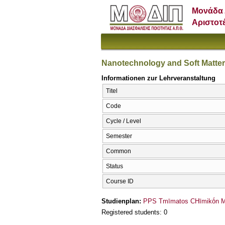
Μονάδα 
Αριστοτ
Nanotechnology and Soft Matter
Informationen zur Lehrveranstaltung
Titel
Code
Cycle / Level
Semester
Common
Status
Course ID
Studienplan:
PPS Tmīmatos CΗīmikṓn Mī
Registered students: 0