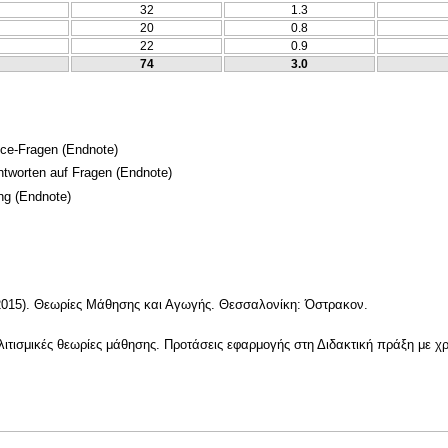
32
1.3
20
0.8
22
0.9
74
3.0
ice-Fragen
(Endnote)
Antworten auf Fragen
(Endnote)
ng
(Endnote)
(2015). Θεωρίες Μάθησης και Αγωγής. Θεσσαλονίκη: Όστρακον.
λιτισμικές θεωρίες μάθησης. Προτάσεις εφαρμογής στη Διδακτική πράξη με 