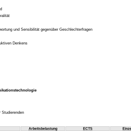
ld
alität
twortung und Sensibilität gegenüber Geschlechterfragen
duktiven Denkens
ikationstechnologie
r Studierenden
Arbeitsbelastung
ECTS
Einze