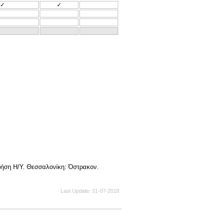
✓
✓
χρήση Η/Υ. Θεσσαλονίκη: Όστρακον.
Last Update
31-07-2018