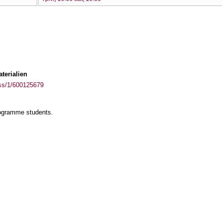
terialien
ass/1/600125679
rogramme students.