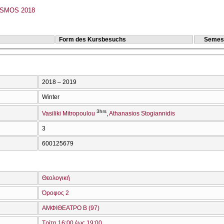
ISMOS 2018
Form des Kursbesuchs
Semes
2018 – 2019
Winter
3hrs
Vasiliki Mitropoulou
Athanasios Stogiannidis
3
600125679
Θεολογική
Όροφος 2
ΑΜΦΙΘΕΑΤΡΟ Β (97)
Τρίτη 16:00 έως 19:00