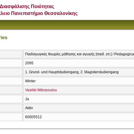
Διασφάλισης Ποιότητας
έλειο Πανεπιστήμιο Θεσσαλονίκης
ries
Παιδαγωγικές θεωρίες μάθησης και αγωγής [παιδ. επ.] / Pedagogica
2095
1. Grund- und Hauptstudiengang, 2. Magisterstudiengang
Winter
Vasiliki Mitropoulou
Ja
Aktiv
60005512