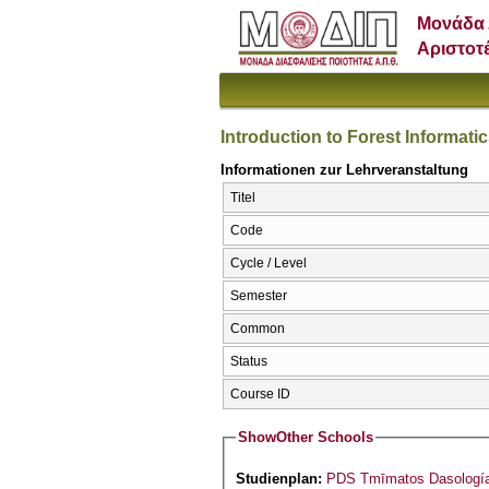
Μονάδα 
Αριστοτ
Introduction to Forest Informati
Informationen zur Lehrveranstaltung
Titel
Code
Cycle / Level
Semester
Common
Status
Course ID
Show
Other Schools
Studienplan:
PDS Tmīmatos Dasologías