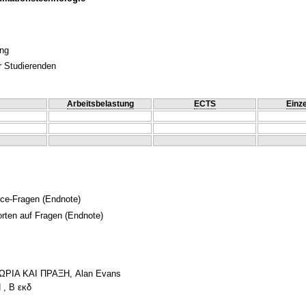
ung
r Studierenden
Arbeitsbelastung
ECTS
Einze
ice-Fragen
(Endnote)
orten auf Fragen
(Endnote)
ΙΑ ΚΑΙ ΠΡΑΞΗ, Alan Evans
 , Β εκδ