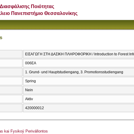
Διασφάλισης Ποιότητας
έλειο Πανεπιστήμιο Θεσσαλονίκης
cs
ΕΙΣΑΓΩΓΗ ΣΤΗ ΔΑΣΙΚΗ ΠΛΗΡΟΦΟΡΙΚΗ / Introduction to Forest Inf
006ΕΑ
1. Grund- und Hauptstudiengang, 3. Promotionsstudiengang
Spring
Nein
Aktiv
420000012
 kai Fysikoý Perivállontos