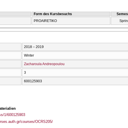
Form des Kursbesuchs
Semes
PROAIRETIKO
Sprin
2018 – 2019
Winter
Zacharoula Andreopoulou
3
600125903
terialien
ass/1/600125903
urses.auth.gr/courses/OCRS205/