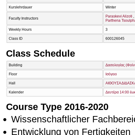
Kurslehrdauer
Winter
Paraskevi Alizoti
Faculty Instructors
Parthena Tsoulph
Weekly Hours
3
Class ID
600126045
Class Schedule
Building
Δασολογίας (Φοίνικ
Floor
Ισόγειο
Hall
ΑΙΘΟΥΣΑ ΔΙΔΑΣΚ
Kalender
Δευτέρα 14:00 έω
Course Type 2016-2020
Wissenschaftlicher Fachberei
Entwicklung von Fertigkeiten