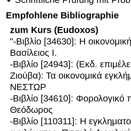
Empfohlene Bibliographie
zum Kurs (Eudoxos)
"-Βιβλίο [34630]: Η οικονομικ
Βασίλειος Ι.
-Βιβλίο [24943]: (Εκδ. επιμέλ
Ζιούβα): Τα οικονομικά εγκλ
ΝΕΣΤΩΡ
-Βιβλίο [34610]: Φορολογικό 
Θεόδωρος
-Βιβλίο [110311]: Η εγκληματ