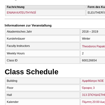
Fachrichtung
Form des Ku
ENIAIA KATEUTHYNSĪ
ELEUTHERĪ 
Informationen zur Veranstaltung
Akademisches Jahr
2018 – 2019
Kurslehrdauer
Winter
Faculty Instructors
Theodoros Papak
Weekly Hours
2
Class ID
600126654
Class Schedule
Building
Αμφιθέατρο ΝΟΕ
Floor
Όροφος 3
Hall
313 ΣΠΟΥΔΑΣΤΗΡ
Kalender
Πέμπτη 20:00 έως