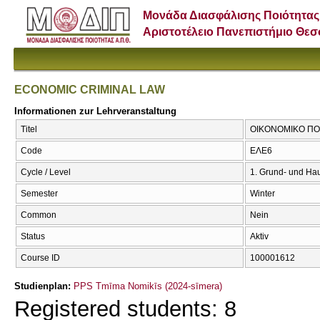
Μονάδα Διασφάλισης Ποιότητας
Αριστοτέλειο Πανεπιστήμιο Θε
ECONOMIC CRIMINAL LAW
Informationen zur Lehrveranstaltung
Titel
ΟΙΚΟΝΟΜΙΚΟ ΠΟΙ
Code
ΕΛΕ6
Cycle / Level
1. Grund- und Ha
Semester
Winter
Common
Nein
Status
Aktiv
Course ID
100001612
Studienplan:
PPS Tmīma Nomikīs (2024-sīmera)
Registered students: 8