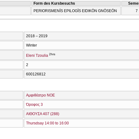
Form des Kursbesuchs
Semes
PERIORISMENĪS EPILOGĪS EIDIKŌN GNŌSEŌN
7
2018 – 2019
Winter
2hrs
Eleni Tzoulia
2
600126812
Αμφιθέατρο ΝΟΕ
Όροφος 3
ΑΙΘΟΥΣΑ 407 (288)
Thursdsay 14:00 to 16:00