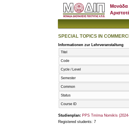
Μονάδα 
Αριστοτ
SPECIAL TOPICS IN COMMERC
Informationen zur Lehrveranstaltung
Titel
Code
Cycle / Level
Semester
Common
Status
Course ID
Studienplan:
PPS Tmīma Nomikīs (2024-
Registered students: 7