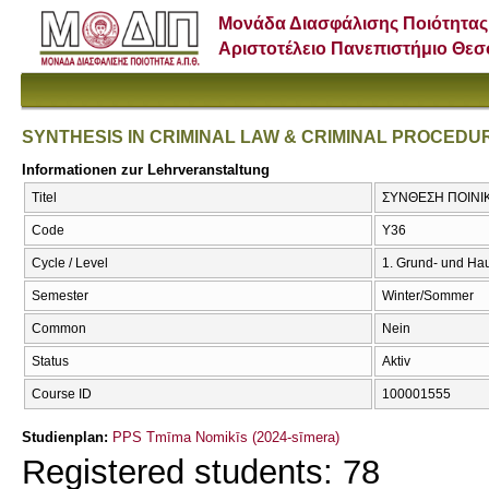
Μονάδα Διασφάλισης Ποιότητας
Αριστοτέλειο Πανεπιστήμιο Θε
SYNTHESIS IN CRIMINAL LAW & CRIMINAL PROCEDU
Informationen zur Lehrveranstaltung
Titel
ΣΥΝΘΕΣΗ ΠΟΙΝΙΚ
Code
Υ36
Cycle / Level
1. Grund- und Ha
Semester
Winter/Sommer
Common
Nein
Status
Aktiv
Course ID
100001555
Studienplan:
PPS Tmīma Nomikīs (2024-sīmera)
Registered students: 78