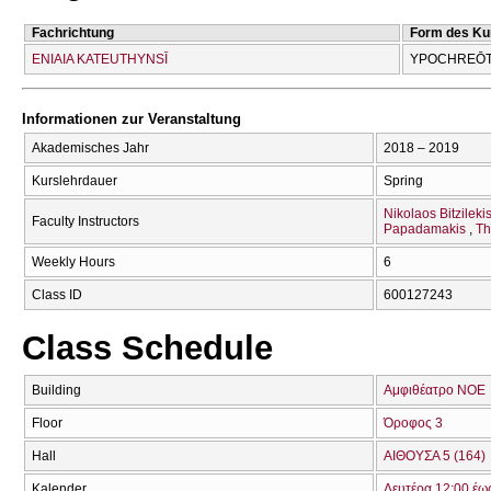
Fachrichtung
Form des Ku
ENIAIA KATEUTHYNSĪ
YPOCΗREŌT
Informationen zur Veranstaltung
Akademisches Jahr
2018 – 2019
Kurslehrdauer
Spring
Nikolaos Bitzileki
Faculty Instructors
Papadamakis
Th
Weekly Hours
6
Class ID
600127243
Class Schedule
Building
Αμφιθέατρο ΝΟΕ
Floor
Όροφος 3
Hall
ΑΙΘΟΥΣΑ 5 (164)
Kalender
Δευτέρα 12:00 έω