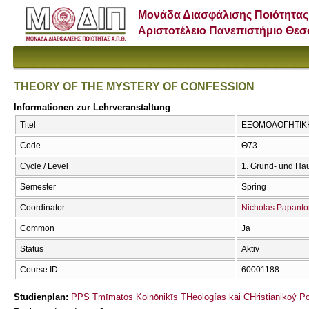
Μονάδα Διασφάλισης Ποιότητας
Αριστοτέλειο Πανεπιστήμιο Θε
THEORY OF THE MYSTERY OF CONFESSION
Informationen zur Lehrveranstaltung
Titel
ΕΞΟΜΟΛΟΓΗΤΙΚΗ
Code
Θ73
Cycle / Level
1. Grund- und Ha
Semester
Spring
Coordinator
Nicholas Papanto
Common
Ja
Status
Aktiv
Course ID
60001188
Studienplan:
PPS Tmīmatos Koinōnikīs THeologías kai CΗristianikoý Pol