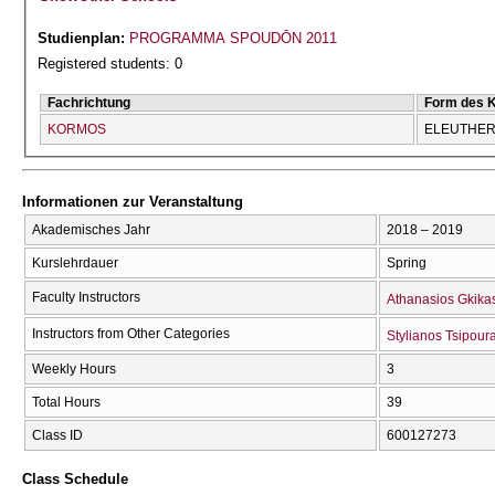
Studienplan:
PROGRAMMA SPOUDŌN 2011
Registered students: 0
Fachrichtung
Form des 
KORMOS
ELEUTHERĪ
Informationen zur Veranstaltung
Akademisches Jahr
2018 – 2019
Kurslehrdauer
Spring
Faculty Instructors
Athanasios Gkika
Instructors from Other Categories
Stylianos Tsipour
Weekly Hours
3
Total Hours
39
Class ID
600127273
Class Schedule