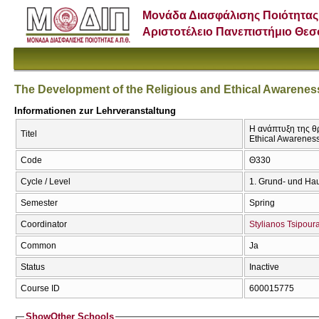
Μονάδα Διασφάλισης Ποιότητας
Αριστοτέλειο Πανεπιστήμιο Θε
The Development of the Religious and Ethical Awarenes
Informationen zur Lehrveranstaltung
Η ανάπτυξη της θρ
Titel
Ethical Awarenes
Code
Θ330
Cycle / Level
1. Grund- und Ha
Semester
Spring
Coordinator
Stylianos Tsipour
Common
Ja
Status
Inactive
Course ID
600015775
Show
Other Schools