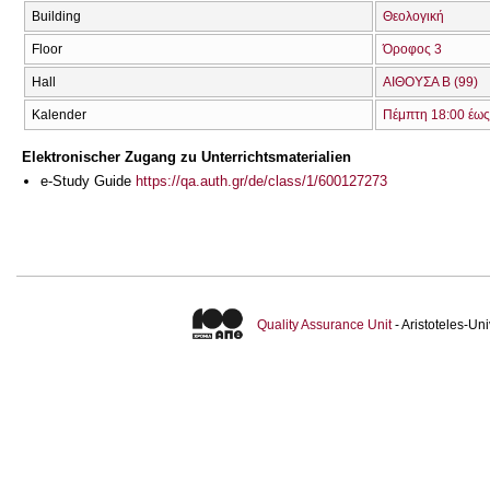
Building
Θεολογική
Floor
Όροφος 3
Hall
ΑΙΘΟΥΣΑ B (99)
Kalender
Πέμπτη 18:00 έως
Elektronischer Zugang zu Unterrichtsmaterialien
e-Study Guide
https://qa.auth.gr/de/class/1/600127273
Quality Assurance Unit
- Aristoteles-U