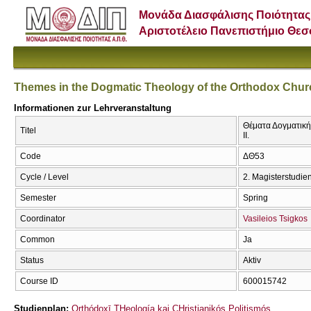
Μονάδα Διασφάλισης Ποιότητας
Αριστοτέλειο Πανεπιστήμιο Θε
Themes in the Dogmatic Theology of the Orthodox Churc
Informationen zur Lehrveranstaltung
Θέματα Δογματική
Titel
II.
Code
ΔΘ53
Cycle / Level
2. Magisterstudi
Semester
Spring
Coordinator
Vasileios Tsigkos
Common
Ja
Status
Aktiv
Course ID
600015742
Studienplan:
Orthódoxī THeología kai CΗristianikós Politismós