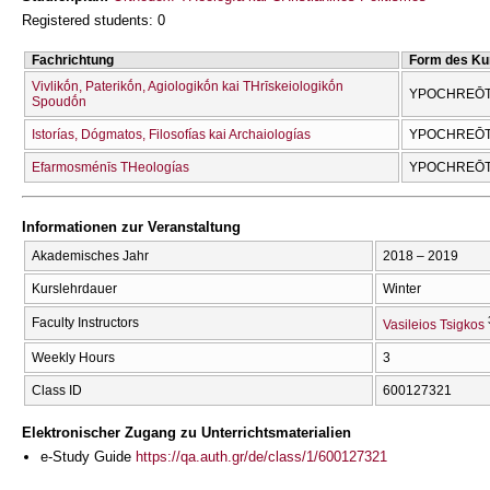
Registered students: 0
Fachrichtung
Form des Ku
Vivlikṓn, Paterikṓn, Agiologikṓn kai THrīskeiologikṓn
YPOCΗREŌTI
Spoudṓn
Istorías, Dógmatos, Filosofías kai Archaiologías
YPOCΗREŌT
Efarmosménīs THeologías
YPOCΗREŌTI
Informationen zur Veranstaltung
Akademisches Jahr
2018 – 2019
Kurslehrdauer
Winter
Faculty Instructors
Vasileios Tsigkos
Weekly Hours
3
Class ID
600127321
Elektronischer Zugang zu Unterrichtsmaterialien
e-Study Guide
https://qa.auth.gr/de/class/1/600127321