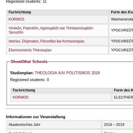
Registered students: 11
Fachrichtung
Form des Ku
KORMOS
Wahlveransta
Vivlikṓn, Paterikṓn, Agiologikṓn kai THrīskeiologikṓn
YPOCΗREŌTI
Spoudṓn
Istorías, Dógmatos, Filosofías kai Archaiologías
YPOCΗREŌTI
Efarmosménīs THeologías
YPOCΗREŌT
Show
Other Schools
Studienplan:
THEOLOGIA KAI POLITISMOS 2018
Registered students: 0
Fachrichtung
Form des 
KORMOS
ELEUTHERĪ
Informationen zur Veranstaltung
Akademisches Jahr
2018 – 2019