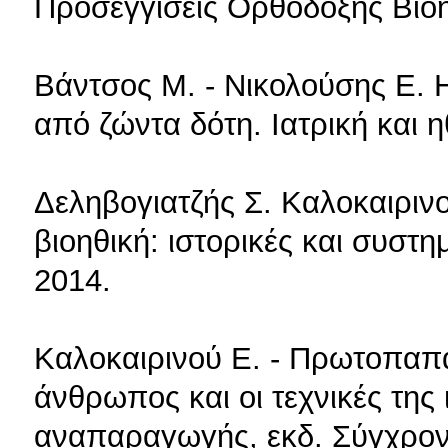
Προσεγγίσεις Ορθόδοξης Βιοη
Βάντσος Μ. - Νικολούσης Ε. 
από ζώντα δότη. Ιατρική και
Δεληβογιατζής Σ. Καλοκαιρινο
βιοηθική: ιστορικές και συστ
2014.
Καλοκαιρινού Ε. - Πρωτοπαπαδ
άνθρωπος και οι τεχνικές τη
αναπαραγωγής, εκδ. Σύγχρον