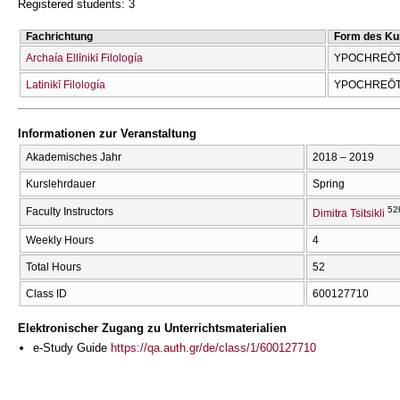
Registered students: 3
Fachrichtung
Form des Ku
Archaía Ellīnikī Filología
YPOCΗREŌTI
Latinikī Filología
YPOCΗREŌTI
Informationen zur Veranstaltung
Akademisches Jahr
2018 – 2019
Kurslehrdauer
Spring
52
Faculty Instructors
Dimitra Tsitsikli
Weekly Hours
4
Total Hours
52
Class ID
600127710
Elektronischer Zugang zu Unterrichtsmaterialien
e-Study Guide
https://qa.auth.gr/de/class/1/600127710