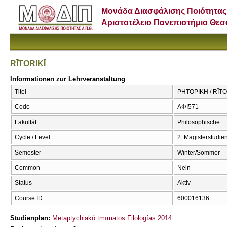
Μονάδα Διασφάλισης Ποιότητας
Αριστοτέλειο Πανεπιστήμιο Θε
RĪTORIKĪ
Informationen zur Lehrveranstaltung
Titel
ΡΗΤΟΡΙΚΗ / RĪTO
Code
ΛΦΙ571
Fakultät
Philosophische
Cycle / Level
2. Magisterstudi
Semester
Winter/Sommer
Common
Nein
Status
Aktiv
Course ID
600016136
Studienplan:
Metaptychiakó tmīmatos Filologías 2014