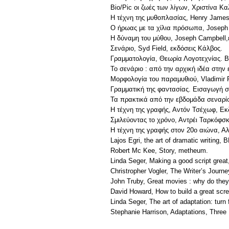
Bio/Pic οι ζωές των λίγων, Χριστίνα Κ
Η τέχνη της μυθοπλασίας, Henry James
Ο ήρωας με τα χίλια πρόσωπα, Joseph 
Η δύναμη του μύθου, Joseph Campbell,
Σενάριο, Syd Field, εκδόσεις Κάλβος.
Γραμματολογία, Θεωρία Λογοτεχνίας. 
Το σενάριο : από την αρχική ιδέα στην 
Μορφολογία του παραμυθιού, Vladimir P
Γραμματική της φαντασίας. Εισαγωγή στη
Τα πρακτικά από την εβδομάδα σεναρί
Η τέχνη της γραφής, Αντόν Τσέχωφ, Εκ
Σμιλεύοντας το χρόνο, Αντρέι Ταρκόφσκ
Η τέχνη της γραφής στον 20ο αιώνα, Α
Lajos Egri, the art of dramatic writing, 
Robert Mc Kee, Story, metheum.
Linda Seger, Making a good script grea
Christropher Vogler, The Writer’s Journ
John Truby, Great movies : why do the
David Howard, How to build a great scre
Linda Seger, The art of adaptation: turn 
Stephanie Harrison, Adaptations, Three