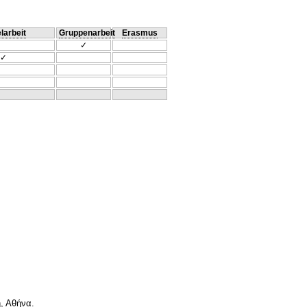
larbeit
Gruppenarbeit
Erasmus
✓
✓
, Αθήνα.