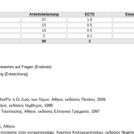
Arbeitsbelastung
ECTS
Einze
57
1.9
15
0.5
15
0.5
3
0.1
90
3
Antworten auf Fragen
(Endnote)
ng
(Entwicklung)
io/Pic ή Οι Ζωές των Λίγων. Αθήνα, εκδόσεις Πατάκη, 2009.
ήνα, εκδόσεις Ιάμβλιχος, 1998
ς Τσατσούλης, Αθήνα, εκδόσεις Ελληνικά Γράμματα, 1997
ς, Αθήνα.
ς επινόησης στον κινηματογράφο, Χριστίνα Καλογεροπούλου, εκδόσεις Νεφέλη