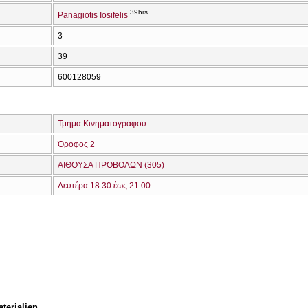
39hrs
Panagiotis Iosifelis
3
39
600128059
Τμήμα Κινηματογράφου
Όροφος 2
ΑΙΘΟΥΣΑ ΠΡΟΒΟΛΩΝ (305)
Δευτέρα 18:30 έως 21:00
terialien