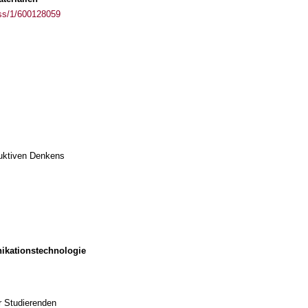
ass/1/600128059
duktiven Denkens
ikationstechnologie
r Studierenden