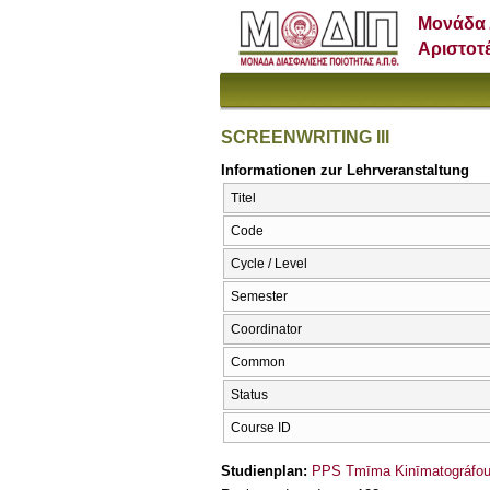
Μονάδα 
Αριστοτ
SCREENWRITING III
Informationen zur Lehrveranstaltung
Titel
Code
Cycle / Level
Semester
Coordinator
Common
Status
Course ID
Studienplan:
PPS Tmīma Kinīmatográfou