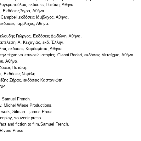
αλογεροπούλου, εκδόσεις Πατάκη, Αθήνα.
, Εκδόσεις Άγρα, Αθήνα.
Campbell,εκδόσεις Ιάμβλιχος, Αθήνα.
εκδόσεις Ιάμβλιχος, Αθήνα.
Βελουδής Γιώργος, Εκδόσεις Δωδώνη, Αθήνα.
εκτέλεση, Α. Κεχαγιάς, εκδ. Έλλην.
ror, εκδόσεις Καρδαμίτσα, Αθήνα.
ν τέχνη να επινοείς ιστορίες. Gianni Rodari, εκδόσεις Μεταίχμιο, Αθήνα.
ου, Αθήνα.
δόσεις Πατάκη.
ι, Εκδόσεις Νεφέλη.
λέξης Ζήρας, εκδόσεις Καστανιώτη.
BNP.
t, Samuel French.
ey, Michel Wiese Productions.
y work, Silman – james Press.
enplay, souvenir press
fact and fiction to film,Samuel French.
 Rivers Press