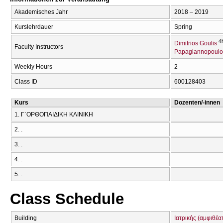
Akademisches Jahr
2018 – 2019
Kurslehrdauer
Spring
4
Dimitrios Goulis
Faculty Instructors
Papagiannopoulo
Weekly Hours
2
Class ID
600128403
Kurs
Dozenten/-innen
1. Γ΄ΟΡΘΟΠΑΙΔΙΚΗ ΚΛΙΝΙΚΗ
2. .
3. .
4. .
5. .
Class Schedule
Building
Ιατρικής (αμφιθέα