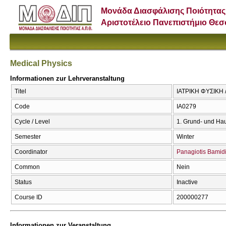
Μονάδα Διασφάλισης Ποιότητας
Αριστοτέλειο Πανεπιστήμιο Θε
Medical Physics
Informationen zur Lehrveranstaltung
Titel
ΙΑΤΡΙΚΗ ΦΥΣΙΚΗ /
Code
ΙΑ0279
Cycle / Level
1. Grund- und Ha
Semester
Winter
Coordinator
Panagiotis Bamid
Common
Nein
Status
Inactive
Course ID
200000277
Informationen zur Veranstaltung