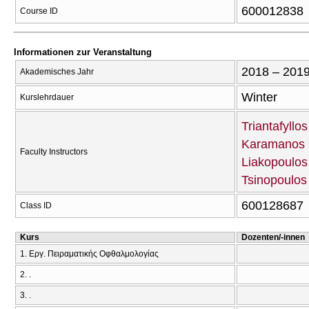
600012838
Course ID
Informationen zur Veranstaltung
2018 – 201
Akademisches Jahr
Winter
Kurslehrdauer
Triantafyllo
Karamanos
Faculty Instructors
Liakopoulos
Tsinopoulos
600128687
Class ID
Kurs
Dozenten/-innen
1. Εργ. Πειραματικής Οφθαλμολογίας
2. .
3. .