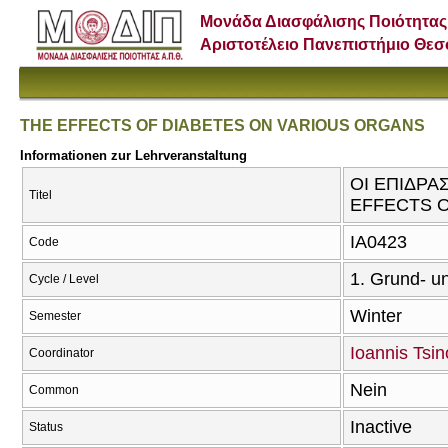
Μονάδα Διασφάλισης Ποιότητας
Αριστοτέλειο Πανεπιστήμιο Θε
THE EFFECTS OF DIABETES ON VARIOUS ORGANS
Informationen zur Lehrveranstaltung
ΟΙ ΕΠΙΔΡΑ
Titel
EFFECTS 
ΙΑ0423
Code
1. Grund- u
Cycle / Level
Winter
Semester
Ioannis Tsi
Coordinator
Nein
Common
Inactive
Status