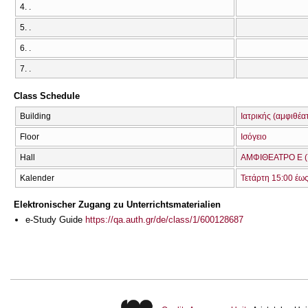
4. .
5. .
6. .
7. .
Class Schedule
Building
Ιατρικής (αμφιθέα
Floor
Ισόγειο
Hall
ΑΜΦΙΘΕΑΤΡΟ Ε (
Kalender
Τετάρτη 15:00 έω
Elektronischer Zugang zu Unterrichtsmaterialien
e-Study Guide
https://qa.auth.gr/de/class/1/600128687