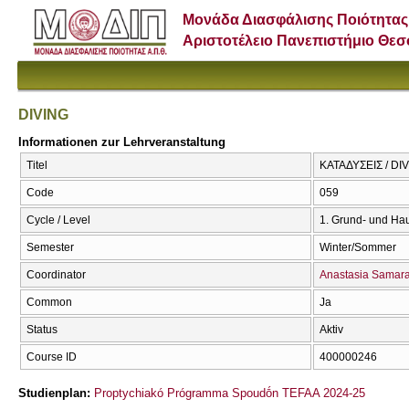
Μονάδα Διασφάλισης Ποιότητας
Αριστοτέλειο Πανεπιστήμιο Θε
DIVING
Informationen zur Lehrveranstaltung
Titel
ΚΑΤΑΔΥΣΕΙΣ / DI
Code
059
Cycle / Level
1. Grund- und Ha
Semester
Winter/Sommer
Coordinator
Anastasia Samar
Common
Ja
Status
Aktiv
Course ID
400000246
Studienplan:
Proptychiakó Prógramma Spoudṓn TEFAA 2024-25