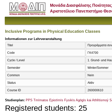
Μονάδα Διασφάλισης Ποιότητας
Αριστοτέλειο Πανεπιστήμιο Θε
Inclusive Programs in Physical Education Classes
Informationen zur Lehrveranstaltung
Titel
Προγράμματα συν-ε
Code
ΓΚ4700
Cycle / Level
1. Grund- und Ha
Semester
Winter/Sommer
Common
Nein
Status
Aktiv
Course ID
260000610
Studienplan:
PPS Tmīmatos Epistīmīs Fysikīs Agōgīs kai Athlītismoý S
Registered students: 25