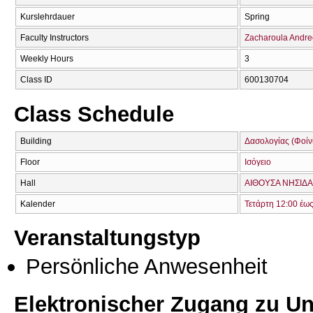
Kurslehrdauer
Spring
Faculty Instructors
Zacharoula Andr
Weekly Hours
3
Class ID
600130704
Class Schedule
Building
Δασολογίας (Φοίνικ
Floor
Ισόγειο
Hall
ΑΙΘΟΥΣΑ ΝΗΣΙΔΑΣ
Kalender
Τετάρτη 12:00 έω
Veranstaltungstyp
Persönliche Anwesenheit
Elektronischer Zugang zu Unt