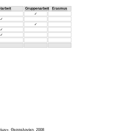
larbeit
Gruppenarbeit
Erasmus
✓
✓
✓
✓
✓
σίων», Θεσσαλονίκη, 2008