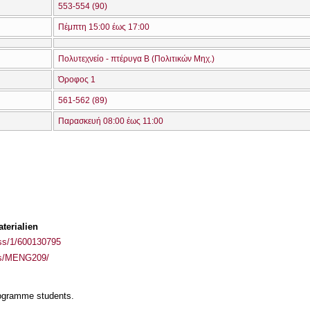
553-554 (90)
Πέμπτη 15:00 έως 17:00
Πολυτεχνείο - πτέρυγα Β (Πολιτικών Μηχ.)
Όροφος 1
561-562 (89)
Παρασκευή 08:00 έως 11:00
terialien
ass/1/600130795
ses/MENG209/
rogramme students.