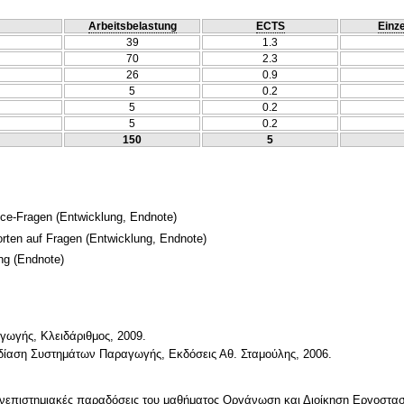
Arbeitsbelastung
ECTS
Einze
39
1.3
70
2.3
26
0.9
5
0.2
5
0.2
5
0.2
150
5
ice-Fragen
(Entwicklung, Endnote)
orten auf Fragen
(Entwicklung, Endnote)
ng
(Endnote)
γωγής, Κλειδάριθμος, 2009.
δίαση Συστημάτων Παραγωγής, Εκδόσεις Αθ. Σταμούλης, 2006.
ανεπιστημιακές παραδόσεις του μαθήματος Οργάνωση και Διοίκηση Εργοστα