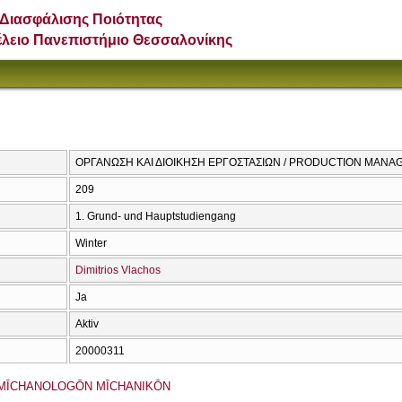
Διασφάλισης Ποιότητας
έλειο Πανεπιστήμιο Θεσσαλονίκης
ΟΡΓΑΝΩΣΗ ΚΑΙ ΔΙΟΙΚΗΣΗ ΕΡΓΟΣΤΑΣΙΩΝ / PRODUCTION MAN
209
1. Grund- und Hauptstudiengang
Winter
Dimitrios Vlachos
Ja
Aktiv
20000311
MĪCΗANOLOGŌN MĪCΗANIKŌN