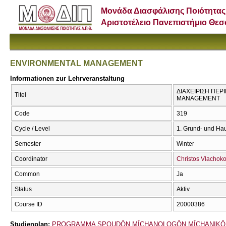
Μονάδα Διασφάλισης Ποιότητας
Αριστοτέλειο Πανεπιστήμιο Θε
ENVIRONMENTAL MANAGEMENT
Informationen zur Lehrveranstaltung
ΔΙΑΧΕΙΡΙΣΗ ΠΕΡ
Titel
MANAGEMENT
Code
319
Cycle / Level
1. Grund- und Ha
Semester
Winter
Coordinator
Christos Vlachoko
Common
Ja
Status
Aktiv
Course ID
20000386
Studienplan:
PROGRAMMA SPOUDŌN MĪCΗANOLOGŌN MĪCΗANIKŌ