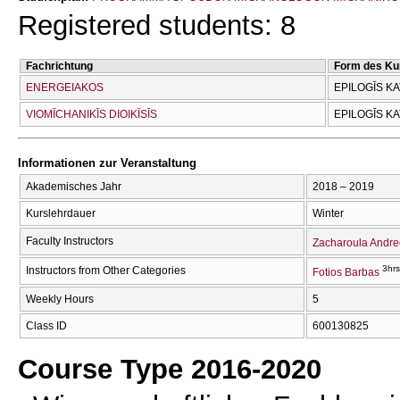
Registered students: 8
Fachrichtung
Form des Ku
ENERGEIAKOS
EPILOGĪS K
VIOMĪCΗANIKĪS DIOIKĪSĪS
EPILOGĪS K
Informationen zur Veranstaltung
Akademisches Jahr
2018 – 2019
Kurslehrdauer
Winter
Faculty Instructors
Zacharoula Andr
3hrs
Instructors from Other Categories
Fotios Barbas
Weekly Hours
5
Class ID
600130825
Course Type 2016-2020