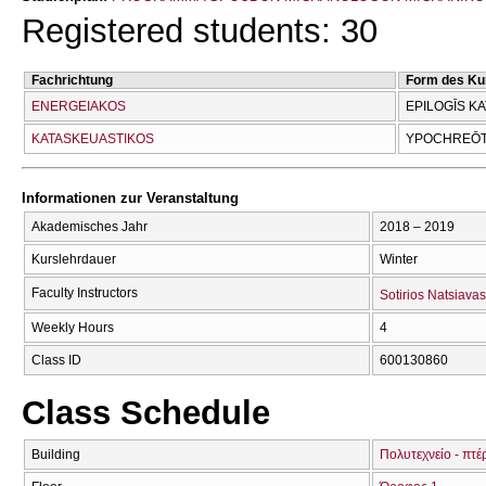
Registered students: 30
Fachrichtung
Form des Ku
ENERGEIAKOS
EPILOGĪS K
KATASKEUASTIKOS
YPOCΗREŌT
Informationen zur Veranstaltung
Akademisches Jahr
2018 – 2019
Kurslehrdauer
Winter
Faculty Instructors
Sotirios Natsiavas
Weekly Hours
4
Class ID
600130860
Class Schedule
Building
Πολυτεχνείο - πτέ