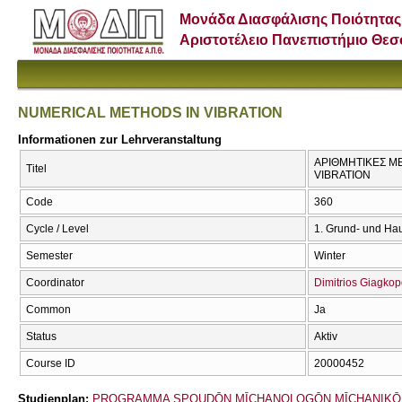
Μονάδα Διασφάλισης Ποιότητας
Αριστοτέλειο Πανεπιστήμιο Θε
NUMERICAL METHODS IN VIBRATION
Informationen zur Lehrveranstaltung
ΑΡΙΘΜΗΤΙΚΕΣ Μ
Titel
VIBRATION
Code
360
Cycle / Level
1. Grund- und Ha
Semester
Winter
Coordinator
Dimitrios Giagko
Common
Ja
Status
Aktiv
Course ID
20000452
Studienplan:
PROGRAMMA SPOUDŌN MĪCΗANOLOGŌN MĪCΗANIKŌ