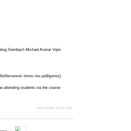
ng,Steinbach Michael,Kumar Vipin.
 διαδικτυακού τόπου του μαθήματος)
the attending students via the course
Last Update
02-06-2020