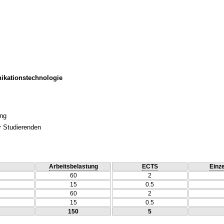
ikationstechnologie
ung
r Studierenden
Arbeitsbelastung
ECTS
Einze
60
2
15
0.5
60
2
15
0.5
150
5