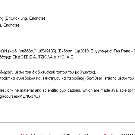
ng
(Entwicklung, Endnote)
g, Endnote)
δ. “ευδόξου”: 18549105). Έκδοση: 1η/2010. Συγγραφείς: Tan Pang - Ni
κδότης): ΕΚΔΟΣΕΙΣ Α. ΤΖΙΟΛΑ & ΥΙΟΙ Α.Ε
ι δωρεάν μέσω του διαδικτυακού τόπου του μαθήματος).
ρακτικά συνεδρίων και επιστημονικά περιοδικά) διατίθεται επίσης μέσω του
des, on-line material and scientific publications, which are made available to 
.gr/courses/MENG378/)