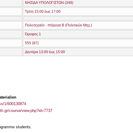
ΝΗΣΙΔΑ ΥΠΟΛΟΓΙΣΤΩΝ (348)
Τρίτη 15:00 έως 17:00
Πολυτεχνείο - πτέρυγα Β (Πολιτικών Μηχ.)
Όροφος 1
555 (87)
Δευτέρα 13:00 έως 15:00
terialien
ass/1/600130874
auth.gr/course/view.php?id=7737
rogramme students.