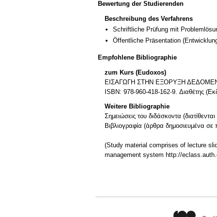
Bewertung der Studierenden
Beschreibung des Verfahrens
Schriftliche Prüfung mit Problemlösu
Öffentliche Präsentation
(Entwicklun
Empfohlene Bibliographie
zum Kurs (Eudoxos)
ΕΙΣΑΓΩΓΗ ΣΤΗΝ ΕΞΟΡΥΞΗ ΔΕΔΟΜΕΝΩΝ (κω
ISBN: 978-960-418-162-9. Διαθέτης (Ε
Weitere Bibliographie
Σημειώσεις του διδάσκοντα (διατίθεντα
Βιβλιογραφία (άρθρα δημοσιευμένα σε π
(Study material comprises of lecture sli
management system http://eclass.auth