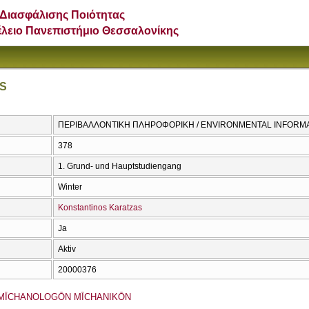
Διασφάλισης Ποιότητας
έλειο Πανεπιστήμιο Θεσσαλονίκης
S
ΠΕΡΙΒΑΛΛΟΝΤΙΚΗ ΠΛΗΡΟΦΟΡΙΚΗ / ENVIRONMENTAL INFORM
378
1. Grund- und Hauptstudiengang
Winter
Konstantinos Karatzas
Ja
Aktiv
20000376
MĪCΗANOLOGŌN MĪCΗANIKŌN