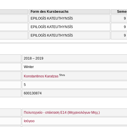
Form des Kursbesuchs
Semes
EPILOGĪS KATEUTHYNSĪS
9
EPILOGĪS KATEUTHYNSĪS
9
EPILOGĪS KATEUTHYNSĪS
9
2018 – 2019
Winter
5hrs
Konstantinos Karatzas
5
600130874
Πολυτεχνείο - επέκταση Ε14 (Μηχανολόγων Μηχ.)
Ισόγειο