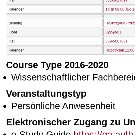
Hall
561-562 (89)
Kalender
Τρίτη 09:00 έως 1
Building
Πολυτεχνείο - πτέ
Floor
Όροφος 1
Hall
559-560 (86)
Kalender
Παρασκευή 12:00 
Course Type 2016-2020
Wissenschaftlicher Fachberei
Veranstaltungstyp
Persönliche Anwesenheit
Elektronischer Zugang zu Unt
e-Study Guide
https://qa.aut