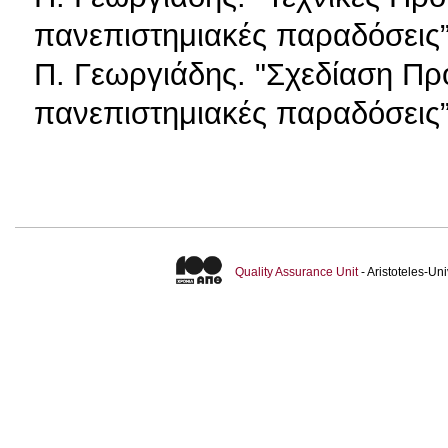
πανεπιστημιακές παραδόσεις”
Π. Γεωργιάδης. "Σχεδίαση Πρ
πανεπιστημιακές παραδόσεις”
Quality Assurance Unit
- Aristoteles-U