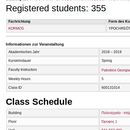
Registered students: 355
Fachrichtung
Form des Ku
KORMOS
YPOCΗREŌT
Informationen zur Veranstaltung
Akademisches Jahr
2018 – 2019
Kurslehrdauer
Spring
Faculty Instructors
Patroklos Georgia
Weekly Hours
5
Class ID
600131014
Class Schedule
Building
Πολυτεχνείο - πτέ
Floor
Όροφος 1