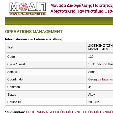
Μονάδα Διασφάλισης Ποιότητας
Αριστοτέλειο Πανεπιστήμιο Θε
OPERATIONS MANAGEMENT
Informationen zur Lehrveranstaltung
ΔΙΟΙΚΗΣΗ ΣΥΣΤΗ
Titel
MANAGEMENT
Code
130
Cycle / Level
1. Grund- und Ha
Semester
Spring
Coordinator
Georgios Tagaras
Common
Ja
Status
Aktiv
Course ID
20000290
Studienplan:
PROGRAMMA SPOUDŌN MĪCΗANOLOGŌN MĪCΗANIKŌ