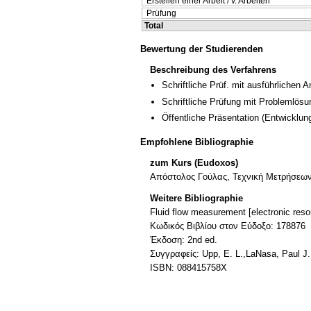
Erstellen einer Arbeit / v. Arbeiten
Prüfung
Total
Bewertung der Studierenden
Beschreibung des Verfahrens
Schriftliche Prüf. mit ausführlichen 
Schriftliche Prüfung mit Problemlösu
Öffentliche Präsentation
(Entwicklun
Empfohlene Bibliographie
zum Kurs (Eudoxos)
Απόστολος Γούλας, Τεχνική Μετρήσεω
Weitere Bibliographie
Fluid flow measurement [electronic reso
Κωδικός Βιβλίου στον Εύδοξο: 178876
Έκδοση: 2nd ed.
Συγγραφείς: Upp, E. L.,LaNasa, Paul J.
ISBN: 088415758X