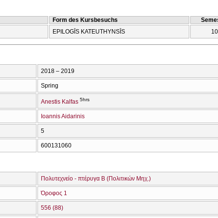
Form des Kursbesuchs
Semes
EPILOGĪS KATEUTHYNSĪS
10
2018 – 2019
Spring
5hrs
Anestis Kalfas
Ioannis Aidarinis
5
600131060
Πολυτεχνείο - πτέρυγα Β (Πολιτικών Μηχ.)
Όροφος 1
556 (88)