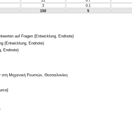
22
0.7
3
0.1
150
5
Antworten auf Fragen
(Entwicklung, Endnote)
ng
(Entwicklung, Endnote)
g, Endnote)
ν στη Μηχανική Ρευστών, Θεσσαλονίκη
urce]
,