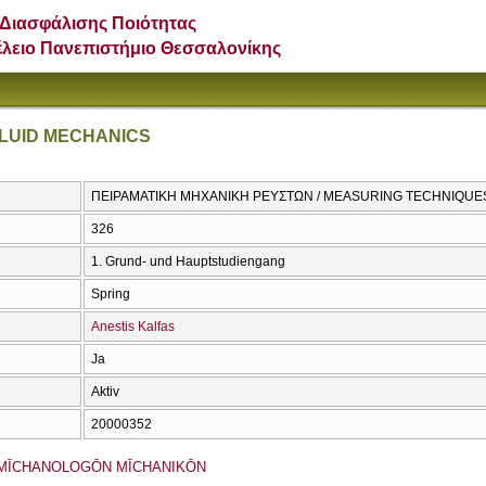
Διασφάλισης Ποιότητας
έλειο Πανεπιστήμιο Θεσσαλονίκης
FLUID MECHANICS
ΠΕΙΡΑΜΑΤΙΚΗ ΜΗΧΑΝΙΚΗ ΡΕΥΣΤΩΝ / MEASURING TECHNIQUES
326
1. Grund- und Hauptstudiengang
Spring
Anestis Kalfas
Ja
Aktiv
20000352
MĪCΗANOLOGŌN MĪCΗANIKŌN