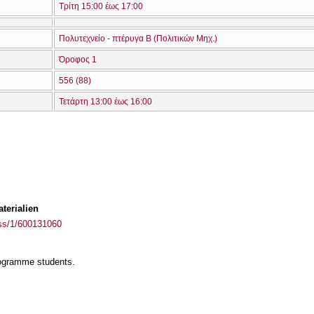
Τρίτη 15:00 έως 17:00
Πολυτεχνείο - πτέρυγα Β (Πολιτικών Μηχ.)
Όροφος 1
556 (88)
Τετάρτη 13:00 έως 16:00
terialien
ass/1/600131060
rogramme students.