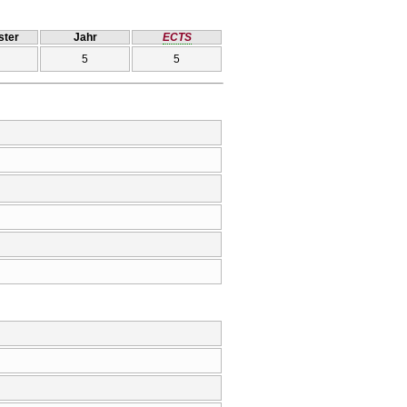
ter
Jahr
ECTS
5
5