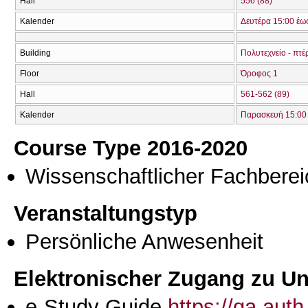
Hall
556 (88)
Kalender
Δευτέρα 15:00 έω
Building
Πολυτεχνείο - πτέ
Floor
Όροφος 1
Hall
561-562 (89)
Kalender
Παρασκευή 15:00 
Course Type 2016-2020
Wissenschaftlicher Fachberei
Veranstaltungstyp
Persönliche Anwesenheit
Elektronischer Zugang zu Unt
e-Study Guide
https://qa.aut