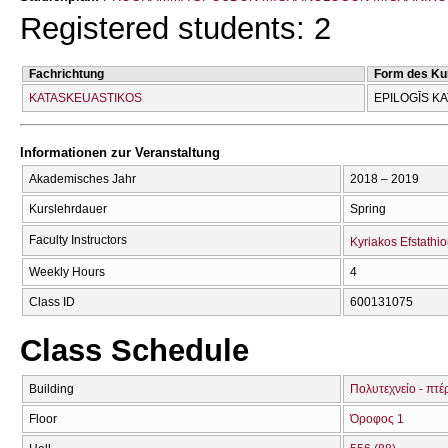
Registered students: 2
Fachrichtung
Form des Ku
KATASKEUASTIKOS
EPILOGĪS K
Informationen zur Veranstaltung
Akademisches Jahr
2018 – 2019
Kurslehrdauer
Spring
Faculty Instructors
Kyriakos Efstathi
Weekly Hours
4
Class ID
600131075
Class Schedule
Building
Πολυτεχνείο - πτέ
Floor
Όροφος 1