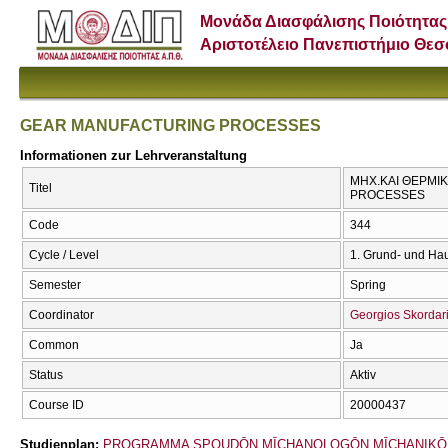
Μονάδα Διασφάλισης Ποιότητας
Αριστοτέλειο Πανεπιστήμιο Θε
GEAR MANUFACTURING PROCESSES
Informationen zur Lehrveranstaltung
ΜΗΧ.ΚΑΙ ΘΕΡΜΙ
Titel
PROCESSES
Code
344
Cycle / Level
1. Grund- und Ha
Semester
Spring
Coordinator
Georgios Skordar
Common
Ja
Status
Aktiv
Course ID
20000437
Studienplan:
PROGRAMMA SPOUDŌN MĪCΗANOLOGŌN MĪCΗANIKŌ