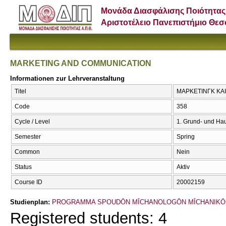
Μονάδα Διασφάλισης Ποιότητας
Αριστοτέλειο Πανεπιστήμιο Θε
MARKETING AND COMMUNICATION
Informationen zur Lehrveranstaltung
Titel
ΜΑΡΚΕΤΙΝΓΚ ΚΑΙ
Code
358
Cycle / Level
1. Grund- und Ha
Semester
Spring
Common
Nein
Status
Aktiv
Course ID
20002159
Studienplan:
PROGRAMMA SPOUDŌN MĪCΗANOLOGŌN MĪCΗANIKŌ
Registered students: 4