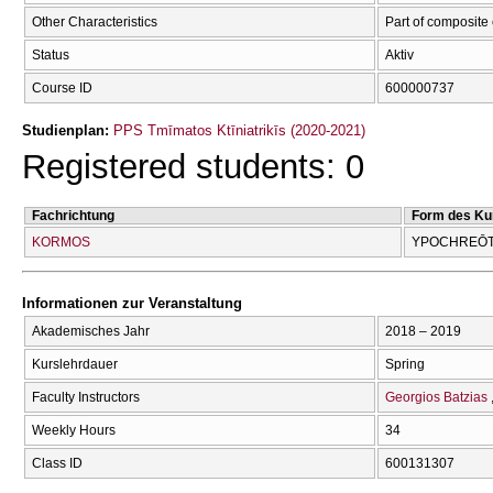
Other Characteristics
Part of composite
Status
Aktiv
Course ID
600000737
Studienplan:
PPS Tmīmatos Ktīniatrikīs (2020-2021)
Registered students: 0
Fachrichtung
Form des Ku
KORMOS
YPOCΗREŌT
Informationen zur Veranstaltung
Akademisches Jahr
2018 – 2019
Kurslehrdauer
Spring
Faculty Instructors
Georgios Batzias
Weekly Hours
34
Class ID
600131307