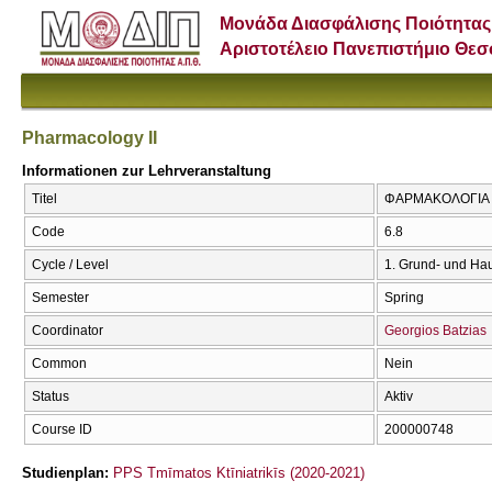
Μονάδα Διασφάλισης Ποιότητας
Αριστοτέλειο Πανεπιστήμιο Θε
Pharmacology II
Informationen zur Lehrveranstaltung
Titel
ΦΑΡΜΑΚΟΛΟΓΙΑ ΙΙ 
Code
6.8
Cycle / Level
1. Grund- und Ha
Semester
Spring
Coordinator
Georgios Batzias
Common
Nein
Status
Aktiv
Course ID
200000748
Studienplan:
PPS Tmīmatos Ktīniatrikīs (2020-2021)