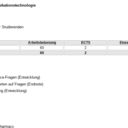
ikationstechnologie
r Studierenden
Arbeitsbelastung
ECTS
Einze
60
2
60
2
ice-Fragen
(Entwicklung)
orten auf Fragen
(Endnote)
ng
(Entwicklung)
 Pharmacy