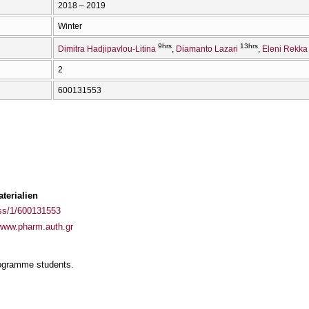
2018 – 2019
Winter
9hrs
13hrs
Dimitra Hadjipavlou-Litina
Diamanto Lazari
Eleni Rekka
2
600131553
terialien
ass/1/600131553
/www.pharm.auth.gr
rogramme students.