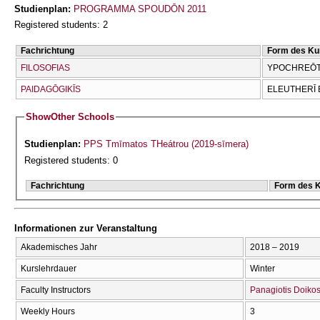
Studienplan:
PROGRAMMA SPOUDŌN 2011
Registered students: 2
Fachrichtung
Form des Ku
FILOSOFIAS
YPOCΗREŌTI
PAIDAGŌGIKĪS
ELEUTHERĪ 
Show
Other Schools
Studienplan:
PPS Tmīmatos THeátrou (2019-sīmera)
Registered students: 0
Fachrichtung
Form des 
Informationen zur Veranstaltung
Akademisches Jahr
2018 – 2019
Kurslehrdauer
Winter
Faculty Instructors
Panagiotis Doiko
Weekly Hours
3