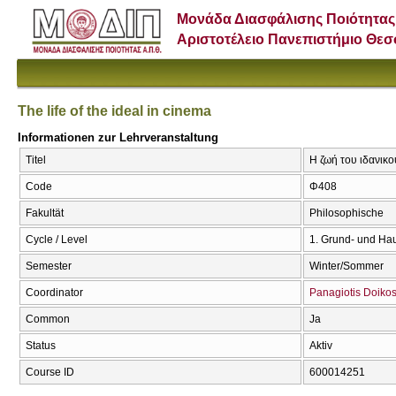
Μονάδα Διασφάλισης Ποιότητας
Αριστοτέλειο Πανεπιστήμιο Θε
The life of the ideal in cinema
Informationen zur Lehrveranstaltung
Titel
Η ζωή του ιδανικού
Code
Φ408
Fakultät
Philosophische
Cycle / Level
1. Grund- und Ha
Semester
Winter/Sommer
Coordinator
Panagiotis Doiko
Common
Ja
Status
Aktiv
Course ID
600014251